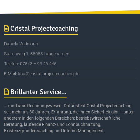
Cristal Projectcoaching
Daniela Widmann
Starenweg 1, 88085 Langenargen
Telefon: 07543 – 93 46 445
E-Mail: fibu@cristal-projectcoaching.de
Brillanter Service…
… rund ums Rechnungswesen. Dafür steht Cristal Projectcoaching
seit mehr als 30 Jahren. Erfahrung, die Ihnen Sicherheit gibt – unter
anderem in den folgenden Bereichen: betriebswirtschaftliche
Beratung, laufende Finanz- und Lohnbuchhaltung,
Existenzgründercoaching und Interim-Management.